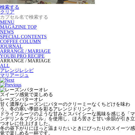
検索する
クリア
MENU
MAGAZINE TOP
NEWS
SPECIAL CONTENTS
COFFEE COLUMN
JOURNAL
ARRANGE / MARIAGE
YOUBI PRO RECIPE
ARRANGE / MARIAGE
ALL
アレンジレシピ
マリアージュ
スイーツ感覚で楽しめる
レーズンバターオレ
甘く濃厚なレーズンにバターのクリーミーなくちどけを味わ
う、冬の寒い季節を彩るアレンジドリンク。
ドライフルーツのような甘みとスパイシーな風味を感じる「マ
ンデリン＆ブラジル」を使用し、ほろ苦さと甘い余韻が引き立
つオレに仕上げました。
冬の昼下がりにほっと温まりたいときにぴったりのスイーツ感
覚で楽しめる一杯です。