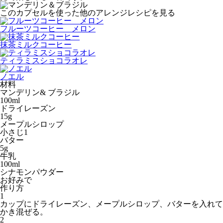
このカプセルを使った他のアレンジレシピを見る
フルーツコーヒー メロン
抹茶ミルクコーヒー
ティラミスショコラオレ
ノエル
材料
マンデリン& ブラジル
100ml
ドライレーズン
15g
メープルシロップ
小さじ1
バター
5g
牛乳
100ml
シナモンパウダー
お好みで
作り方
1
カップにドライレーズン、メープルシロップ、バターを入れて
かき混ぜる。
2