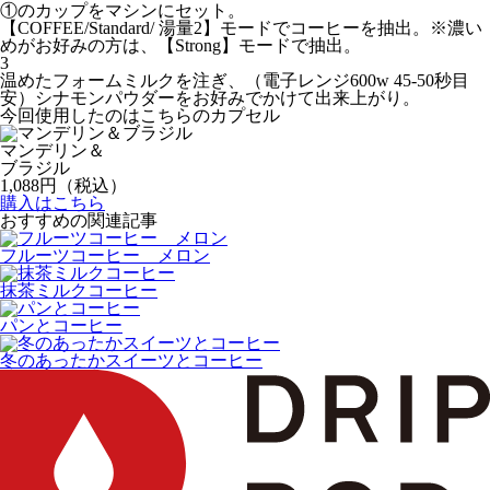
①のカップをマシンにセット。
【COFFEE/Standard/ 湯量2】モードでコーヒーを抽出。※濃い
めがお好みの方は、【Strong】モードで抽出。
3
温めたフォームミルクを注ぎ、（電子レンジ600w 45-50秒目
安）シナモンパウダーをお好みでかけて出来上がり。
今回使用したのはこちらのカプセル
マンデリン＆
ブラジル
1,088
円（税込）
購入はこちら
おすすめの関連記事
フルーツコーヒー メロン
抹茶ミルクコーヒー
パンとコーヒー
冬のあったかスイーツとコーヒー