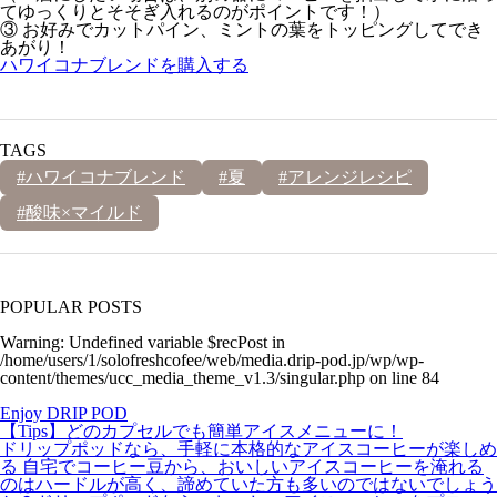
てゆっくりとそそぎ入れるのがポイントです！）
③ お好みでカットパイン、ミントの葉をトッピングしてでき
あがり！
ハワイコナブレンドを購入する
TAGS
#ハワイコナブレンド
#夏
#アレンジレシピ
#酸味×マイルド
POPULAR POSTS
Warning
: Undefined variable $recPost in
/home/users/1/solofreshcofee/web/media.drip-pod.jp/wp/wp-
content/themes/ucc_media_theme_v1.3/singular.php
on line
84
Enjoy DRIP POD
【Tips】どのカプセルでも簡単アイスメニューに！
ドリップポッドなら、手軽に本格的なアイスコーヒーが楽しめ
る 自宅でコーヒー豆から、おいしいアイスコーヒーを淹れる
のはハードルが高く、諦めていた方も多いのではないでしょう