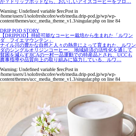
か？ドリップポッドなら、おいしいアイスコーヒーをプロ…
Warning
: Undefined variable $recPost in
/home/users/1/solofreshcofee/web/media.drip-pod.jp/wp/wp-
content/themes/ucc_media_theme_v1.3/singular.php
on line
84
DRIP POD STORY
【DRIPPOD】持続可能なコーヒー栽培から生まれた「ルワン
ダ フイエマウンテン」
ナイル川の豊かな自然と人々の熱意によって育まれた、ルワン
ダのシングルオリジンコーヒー。 地域経済の活性化を通して
貧困を減らすJICAの一村一品運動での特産品とされ、UCCも
農事指導や品質向上の取り組みに協力している、ルワ…
Warning
: Undefined variable $recPost in
/home/users/1/solofreshcofee/web/media.drip-pod.jp/wp/wp-
content/themes/ucc_media_theme_v1.3/singular.php
on line
84