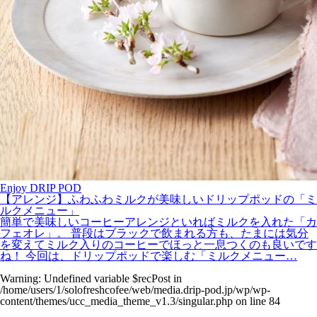
Enjoy DRIP POD
【アレンジ】ふわふわミルクが美味しいドリップポッドの「ミ
ルクメニュー」
簡単で美味しいコーヒーアレンジといればミルクを入れた「カ
フェオレ」。 普段はブラックで飲まれる方も、たまには気分
を変えてミルク入りのコーヒーでほっと一息つくのも良いです
ね！ 今回は、ドリップポッドで楽しむ「ミルクメニュー…
Warning
: Undefined variable $recPost in
/home/users/1/solofreshcofee/web/media.drip-pod.jp/wp/wp-
content/themes/ucc_media_theme_v1.3/singular.php
on line
84