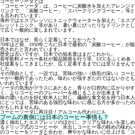
コーヒーソーダとは
「コーヒーソーダ」は、コーヒーに炭酸水を加えたアレンジド
リンクで、「炭酸コーヒー」「スパークリングコーヒー」等と
も言われています。
海外ではエスプレッソにトニックウォーターを加えた「エスプ
レッソトニック」等があり、暑い夏にぴったりなドリンクとし
て広く一般的に楽しまれています。
日本ではなぜ、長らく定着してこなかった？
70年ほど前、1950年ごろに日本で最初の「炭酸コーヒー」が販
売されたと言われています。
歴史は古いですが、日本での知名度はまだこれから。
長年飲料メーカー各社が製品開発を行う等、UCCをふくめ各
社提案をしてきましたが、広く定着するまでには至りませんで
した。
その理由として、一説では、苦味の強い（焙煎の深い）コーヒ
ーが一般的であったため、味わいが強すぎたのではないかとも
いわれています。
ソーダの気泡がグラスにあたると、香りが口腔内に広がりやす
く、よりコーヒーのフレーバーを感じることが出来ます。
味の濃いものを好む欧米人に対し、繊細な食文化を持つ日本人
にとっては、苦味のある強烈な味わいに感じる方が多かったの
かもしれませんね。
コーヒーソーダに再注目！アルコール代わりにも
ブームの裏側には日本のコーヒー事情も？
濃く抽出したエスプレッソのほかに、クリアな味わいを楽しめ
るドリップ式のコーヒーや、水出しコーヒー等の軽めの味わい
のコーヒーをソーダと合わせ、爽やかな味わいに仕上げる「コ