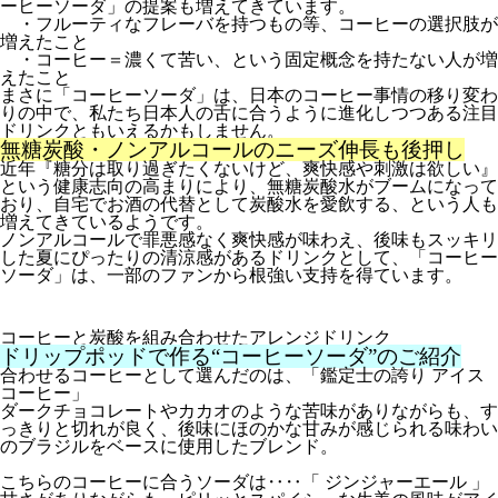
ーヒーソーダ」の提案も増えてきています。
・フルーティなフレーバを持つもの等、コーヒーの選択肢が
増えたこと
・コーヒー＝濃くて苦い、という固定概念を持たない人が増
えたこと
まさに「コーヒーソーダ」は、日本のコーヒー事情の移り変わ
りの中で、私たち日本人の舌に合うように進化しつつある注目
ドリンクともいえるかもしません。
無糖炭酸・ノンアルコールのニーズ伸長も後押し
近年『
糖分は取り過ぎたくないけど、爽快感や刺激は欲しい
』
という健康志向の高まりにより、無糖炭酸水がブームになって
おり、自宅でお酒の代替として炭酸水を愛飲する、という人も
増えてきているようです。
ノンアルコールで罪悪感なく爽快感が味わえ、後味もスッキリ
した夏にぴったりの清涼感があるドリンクとして、「コーヒー
ソーダ」は、一部のファンから根強い支持を得ています。
コーヒーと炭酸を組み合わせたアレンジドリンク
ドリップポッドで作る“コーヒーソーダ”のご紹介
合わせるコーヒーとして選んだのは、「鑑定士の誇り アイス
コーヒー」
⁡ダークチョコレートやカカオのような苦味がありながらも、す
っきりと切れが良く、後味にほのかな甘みが感じられる味わい
のブラジルをベースに使用したブレンド。
こちらのコーヒーに合うソーダは‥‥「 ジンジャーエール 」