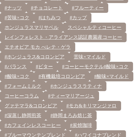
#ナッツ
#チョコレート
#フルーティー
#苦味×コク
#はちみつ
#カップ
ホンジュラスマリサベル
スペシャルティコーヒー
レインフォレスト・アライアンス認証農園産コーヒー
エチオピア モカ べレテ・ゲラ
#ホンジュラス&コロンビア
苦味×マイルド
#バランス
#ビター
#コーヒーモクテル#酸味×コク
#酸味×コク
#有機栽培コロンビア
#酸味×マイルド
#フォームミルク
#ホンジュラスラティナ
コーヒーコラム
#ティーマリアージュ
グァテマラ&コロンビア
#モカ&キリマンジァロ
#深蒸し静岡煎茶
#静岡まろみ焙じ茶
#カフェインレスコーヒー
#炭焼珈琲
#ブルーマウンテンブレンド
#ハワイコナブレンド