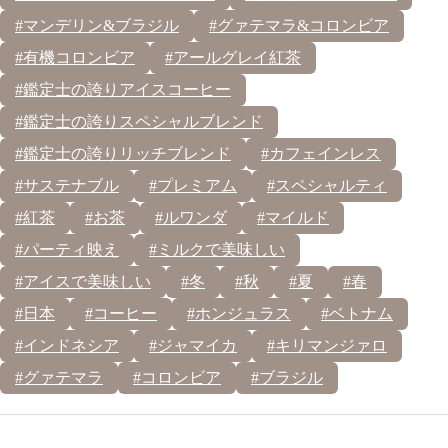
#マンデリン&ブラジル
#グァテマラ&コロンビア
#有機コロンビア
#アールグレイ紅茶
#鑑定士の誇りアイスコーヒー
#鑑定士の誇りスペシャルブレンド
#鑑定士の誇りリッチブレンド
#カフェインレス
#サステナブル
#プレミアム
#スペシャルティ
#紅茶
#お茶
#ルワンダ
#マイルド
#パーティ映え
#ミルクで美味しい
#アイスで美味しい
#冬
#秋
#夏
#春
#日本
#コーヒー
#ホンジュラス
#ベトナム
#インドネシア
#ジャマイカ
#キリマンジァロ
#グァテマラ
#コロンビア
#ブラジル