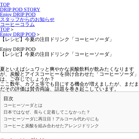
TOP
DRIP POD STORY
Enjoy DRIP POD
スタッフからのお知らせ
コーヒーコラム
TOP
＞
Enjoy DRIP POD
＞
【レシピ】今夏の注目ドリンク「コーヒーソーダ」
Enjoy DRIP POD
【レシピ】今夏の注目ドリンク「コーヒーソーダ」
夏といえばシュワッと爽やかな炭酸飲料が飲みたくなります
が、炭酸とアイスコーヒーを掛け合わせた「コーヒーソーダ」
は、ご存じでしょうか？
ここ数年、カフェ等でも目にする機会が増えましたが、まだま
だその評価は賛否両論、話題を巻き起こしています。
目次
コーヒーソーダとは
日本ではなぜ、長らく定着してこなかった？
コーヒーソーダに再注目！アルコール代わりにも
コーヒーと炭酸を組み合わせたアレンジドリンク