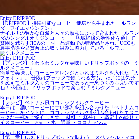
Enjoy DRIP POD
【DRIPPOD】持続可能なコーヒー栽培から生まれた「ルワン
ダ フイエマウンテン」
ナイル川の豊かな自然と人々の熱意によって育まれた、ルワン
ダのシングルオリジンコーヒー。 地域経済の活性化を通して
貧困を減らすJICAの一村一品運動での特産品とされ、UCCも
農事指導や品質向上の取り組みに協力している、ルワ…
Enjoy DRIP POD
【アレンジ】ふわふわミルクが美味しいドリップポッドの「ミ
ルクメニュー」
簡単で美味しいコーヒーアレンジといればミルクを入れた「カ
フェオレ」。 普段はブラックで飲まれる方も、たまには気分
を変えてミルク入りのコーヒーでほっと一息つくのも良いです
ね！ 今回は、ドリップポッドで楽しむ「ミルクメニュー…
Enjoy DRIP POD
【レシピ】ベトナム風ココナッツミルクコーヒー
本日は、濃いコーヒーに甘い練乳を組み合わせた「ベトナムコ
ーヒー」をヒントに、ココナッツミルクを組み合わせたエスニ
ックな一杯をご紹介します。 材料（1杯分） ・鑑定士の誇りア
イスコーヒー 70ml ・氷 適量 ・ココナッツ…
Enjoy DRIP POD
【第一章】UCCドリップポッドで味わう「スペシャルティコ