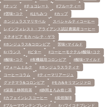
#ナッツ
#チョコレート
#フルーティー
#苦味×コク
#はちみつ
#カップ
ホンジュラスマリサベル
スペシャルティコーヒー
レインフォレスト・アライアンス認証農園産コーヒー
エチオピア モカ べレテ・ゲラ
#ホンジュラス&コロンビア
苦味×マイルド
#バランス
#ビター
#コーヒーモクテル#酸味×コク
#酸味×コク
#有機栽培コロンビア
#酸味×マイルド
#フォームミルク
#ホンジュラスラティナ
コーヒーコラム
#ティーマリアージュ
グァテマラ&コロンビア
#モカ&キリマンジァロ
#深蒸し静岡煎茶
#静岡まろみ焙じ茶
#カフェインレスコーヒー
#炭焼珈琲
#ブルーマウンテンブレンド
#ハワイコナブレンド