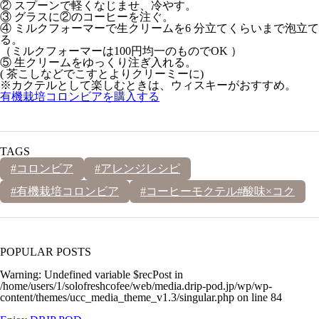
② スプーンで軽くなじませ、冷やす。
③ グラスに②のコーヒーを注ぐ。
④ ミルクフォーマーで生クリームを6 分立てくらいまで泡立て
る。
（ミルクフォーマーは100円均一のものでOK ）
⑤ 生クリームをゆっくり注ぎ入れる。
( 茶こしなどでこすとよりクリーミーに)
※カクテルとして楽しむときは、ウィスキーがおすすめ。
有機栽培コロンビアを購入する
TAGS
#コロンビア
#アレンジレシピ
#有機栽培コロンビア
#コーヒーモクテル#酸味×コク
POPULAR POSTS
Warning
: Undefined variable $recPost in
/home/users/1/solofreshcofee/web/media.drip-pod.jp/wp/wp-
content/themes/ucc_media_theme_v1.3/singular.php
on line
84