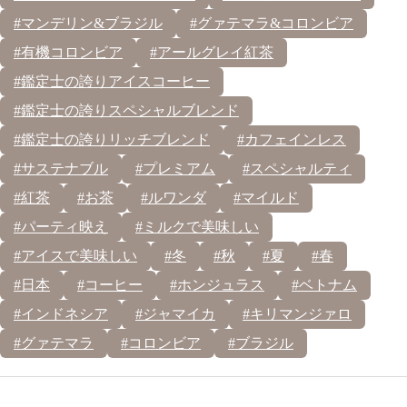
#マンデリン&ブラジル
#グァテマラ&コロンビア
#有機コロンビア
#アールグレイ紅茶
#鑑定士の誇りアイスコーヒー
#鑑定士の誇りスペシャルブレンド
#鑑定士の誇りリッチブレンド
#カフェインレス
#サステナブル
#プレミアム
#スペシャルティ
#紅茶
#お茶
#ルワンダ
#マイルド
#パーティ映え
#ミルクで美味しい
#アイスで美味しい
#冬
#秋
#夏
#春
#日本
#コーヒー
#ホンジュラス
#ベトナム
#インドネシア
#ジャマイカ
#キリマンジァロ
#グァテマラ
#コロンビア
#ブラジル