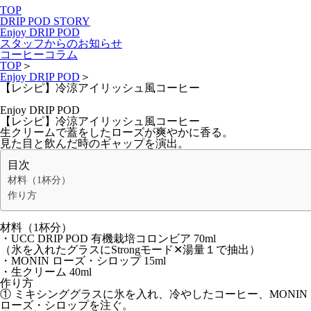
TOP
DRIP POD STORY
Enjoy DRIP POD
スタッフからのお知らせ
コーヒーコラム
TOP
＞
Enjoy DRIP POD
＞
【レシピ】冷涼アイリッシュ風コーヒー
Enjoy DRIP POD
【レシピ】冷涼アイリッシュ風コーヒー
生クリームで蓋をしたローズが爽やかに香る。
見た目と飲んだ時のギャップを演出。
目次
材料（1杯分）
作り方
材料（1杯分）
・UCC DRIP POD 有機栽培コロンビア 70ml
（氷を入れたグラスにStrongモード✕湯量１で抽出）
・MONIN ローズ・シロップ 15ml
・生クリーム 40ml
作り方
① ミキシンググラスに氷を入れ、冷やしたコーヒー、MONIN
ローズ・シロップを注ぐ。