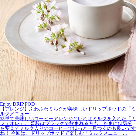
Enjoy DRIP POD
【アレンジ】ふわふわミルクが美味しいドリップポッドの「ミ
ルクメニュー」
簡単で美味しいコーヒーアレンジといればミルクを入れた「カ
フェオレ」。 普段はブラックで飲まれる方も、たまには気分
を変えてミルク入りのコーヒーでほっと一息つくのも良いです
ね！ 今回は、ドリップポッドで楽しむ「ミルクメニュー…