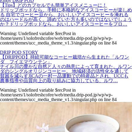
Enjoy DRIP POD
【Tips】どのカプセルでも簡単アイスメニューに！
ドリップポッドなら、手軽に本格的なアイスコーヒーが楽しめ
る 自宅でコーヒー豆から、おいしいアイスコーヒーを淹れる
のはハードルが高く、諦めていた方も多いのではないでしょう
か？ドリップポッドなら、おいしいアイスコーヒーをプロ…
Warning
: Undefined variable $recPost in
/home/users/1/solofreshcofee/web/media.drip-pod.jp/wp/wp-
content/themes/ucc_media_theme_v1.3/singular.php
on line
84
DRIP POD STORY
【DRIPPOD】持続可能なコーヒー栽培から生まれた「ルワン
ダ フイエマウンテン」
ナイル川の豊かな自然と人々の熱意によって育まれた、ルワン
ダのシングルオリジンコーヒー。 地域経済の活性化を通して
貧困を減らすJICAの一村一品運動での特産品とされ、UCCも
農事指導や品質向上の取り組みに協力している、ルワ…
Warning
: Undefined variable $recPost in
/home/users/1/solofreshcofee/web/media.drip-pod.jp/wp/wp-
content/themes/ucc_media_theme_v1.3/singular.php
on line
84