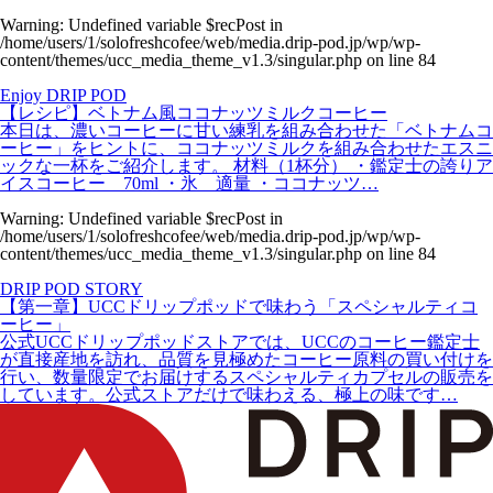
Warning
: Undefined variable $recPost in
/home/users/1/solofreshcofee/web/media.drip-pod.jp/wp/wp-
content/themes/ucc_media_theme_v1.3/singular.php
on line
84
Enjoy DRIP POD
【レシピ】ベトナム風ココナッツミルクコーヒー
本日は、濃いコーヒーに甘い練乳を組み合わせた「ベトナムコ
ーヒー」をヒントに、ココナッツミルクを組み合わせたエスニ
ックな一杯をご紹介します。 材料（1杯分） ・鑑定士の誇りア
イスコーヒー 70ml ・氷 適量 ・ココナッツ…
Warning
: Undefined variable $recPost in
/home/users/1/solofreshcofee/web/media.drip-pod.jp/wp/wp-
content/themes/ucc_media_theme_v1.3/singular.php
on line
84
DRIP POD STORY
【第一章】UCCドリップポッドで味わう「スペシャルティコ
ーヒー」
公式UCCドリップポッドストアでは、UCCのコーヒー鑑定士
が直接産地を訪れ、品質を見極めたコーヒー原料の買い付けを
行い、数量限定でお届けするスペシャルティカプセルの販売を
しています。公式ストアだけで味わえる、極上の味です…