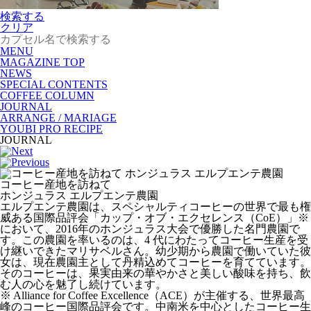
検索する
クリア
MENU
MAGAZINE TOP
NEWS
SPECIAL CONTENTS
COFFEE COLUMN
JOURNAL
ARRANGE / MARIAGE
YOUBI PRO RECIPE
JOURNAL
コーヒー産地を訪ねて
ホンジュラス エルプエンテ農園
エルプエンテ農園は、スペシャルティコーヒーの世界で最も権
威ある国際品評会「カップ・オブ・エクセレンス（CoE）」※
において、2016年のホンジュラス大会で優勝した名門農園で
す。この農園を率いるのは、4 代にわたってコーヒー生産を受
け継いできたマリサベルさん。幼少期から農園で働いていた彼
女は、現在農園主として丹精込めてコーヒーを育てています。
そのコーヒーは、果実由来の華やかさと美しい酸味を持ち、飲
む人の心を魅了し続けています。
※ Alliance for Coffee Excellence（ACE）が主催する、世界最高
峰のコーヒー国際品評会です。中南米を中心としたコーヒー生