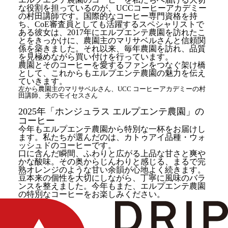
な役割を担っているのが、UCCコーヒーアカデミー
の村田講師です。国際的なコーヒー専門資格を持
ち、CoE審査員としても活躍するスペシャリストで
ある彼女は、2017年にエルプエンテ農園を訪れたこ
とをきっかけに、農園主のマリサベルさんと信頼関
係を築きました。それ以来、毎年農園を訪れ、品質
を見極めながら買い付けを行っています。
農園とそのコーヒーを愛するファンをつなぐ架け橋
として、これからもエルプエンテ農園の魅力を伝え
ていきます。
左から農園主のマリサベルさん、UCC コーヒーアカデミーの村
田講師、夫のモイセスさん
2025年「ホンジュラス エルプエンテ農園」の
コーヒー
今年もエルプエンテ農園から特別な一杯をお届けし
ます。私たちが選んだのは、カトゥアイ品種・ウォ
ッシュドのコーヒーです。
口に含んだ瞬間、ふわりと広がる上品な甘さと爽や
かな酸味。その奥からじんわりと感じる、まるで完
熟オレンジのような甘い余韻が心地よく続きます。
豆本来の個性を大切にしながら、丁寧に風味のバラ
ンスを整えました。今年もまた、エルプエンテ農園
の特別なコーヒーをお楽しみください。