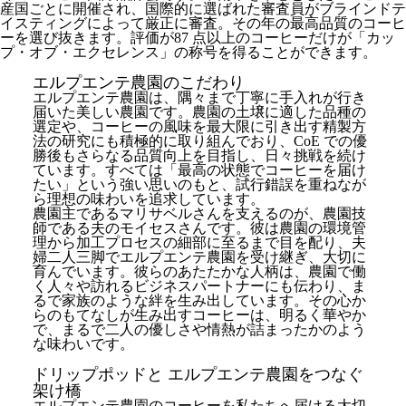
産国ごとに開催され、国際的に選ばれた審査員がブラインドテ
イスティングによって厳正に審査。その年の最高品質のコーヒ
ーを選び抜きます。評価が87 点以上のコーヒーだけが「カッ
プ・オブ・エクセレンス」の称号を得ることができます。
エルプエンテ農園のこだわり
エルプエンテ農園は、隅々まで丁寧に手入れが行き
届いた美しい農園です。農園の土壌に適した品種の
選定や、コーヒーの風味を最大限に引き出す精製方
法の研究にも積極的に取り組んでおり、CoE での優
勝後もさらなる品質向上を目指し、日々挑戦を続け
ています。すべては「最高の状態でコーヒーを届け
たい」という強い思いのもと、試行錯誤を重ねなが
ら理想の味わいを追求しています。
農園主であるマリサベルさんを支えるのが、農園技
師である夫のモイセスさんです。彼は農園の環境管
理から加工プロセスの細部に至るまで目を配り、夫
婦二人三脚でエルプエンテ農園を受け継ぎ、大切に
育んでいます。彼らのあたたかな人柄は、農園で働
く人々や訪れるビジネスパートナーにも伝わり、ま
るで家族のような絆を生み出しています。その心か
らのもてなしが生み出すコーヒーは、明るく華やか
で、まるで二人の優しさや情熱が詰まったかのよう
な味わいです。
ドリップポッドと エルプエンテ農園をつなぐ
架け橋
エルプエンテ農園のコーヒーを私たちへ届ける大切