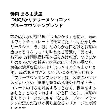
静岡 まるよ茶屋
つゆひかりテリーヌショコラ
×
ブルーマウンテンブレンド
苦みの少ない茶品種「つゆひかり」を使い、高級
ホワイトチョコレートで仕立てた「つゆひかりテ
リーヌショコラ」は、なめらかな口どけとお茶の
旨みと香りをじっくり味わえる贅沢な一品です。
お好みで静岡県産抹茶を振りかければ、つゆひか
りのまろやかな旨みと抹茶のほろ苦さが重なり、
お茶の濃厚な風味がよりはっきりと立ち上がりま
す。 品のある甘さとほどよいコクをあわせ持つ
「ブルーマウンテンブレンド」は、苦味のバラン
スがよいため、繊細な茶葉の風味やホワイトチョ
コレートの甘さを邪魔することなく、後味をすっ
きりとまとめてくれます。ひと口ごとに、抹茶の
香りとテリーヌのミルキーな甘さ、ブルーマウン
テンの澄んだ香りが折り重なるマリアージュが楽
しめます。