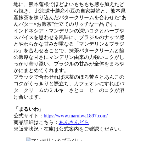
地に、熊本蓮根でほどよいもちもち感を加えたど
ら焼き。 北海道十勝産小豆の自家製餡と、熊本県
産抹茶を練り込んだバタークリームを合わせた“あ
んバター×お濃茶”仕立てのリッチな一品です。
インドネシア・マンデリンの深いコクとハーブや
スパイスを思わせる風味に、ブラジルのナッツ感
とやわらかな甘みが重なる「マンデリン＆ブラジ
ル」を合わせることで、抹茶バタークリームと餡
の濃厚な甘さにマンデリン由来の力強いコクがし
っかり寄り添い、ブラジルの甘みが全体をまろや
かにまとめてくれます。
ブラックで合わせれば抹茶のほろ苦さとあんこの
コクがくっきりと際立ち、カフェオレにすればバ
タークリームのミルキーさとコーヒーのコクが溶
け合います。
「まるいわ」
公式サイト：
https://www.maruiwa1897.com/
商品詳細はこちら：
あんさんどら
※販売状況・在庫は公式案内をご確認ください。