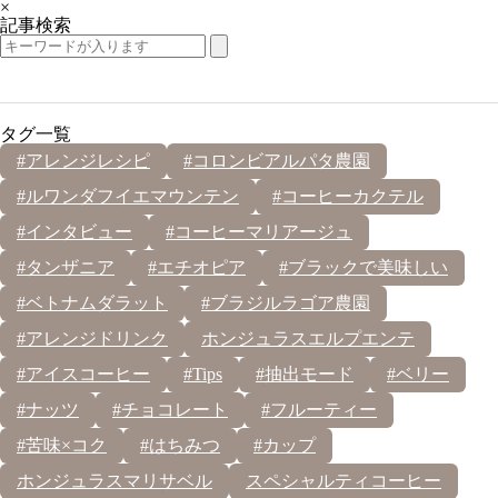
×
記事検索
タグ一覧
#アレンジレシピ
#コロンビアルパタ農園
#ルワンダフイエマウンテン
#コーヒーカクテル
#インタビュー
#コーヒーマリアージュ
#タンザニア
#エチオピア
#ブラックで美味しい
#ベトナムダラット
#ブラジルラゴア農園
#アレンジドリンク
ホンジュラスエルプエンテ
#アイスコーヒー
#Tips
#抽出モード
#ベリー
#ナッツ
#チョコレート
#フルーティー
#苦味×コク
#はちみつ
#カップ
ホンジュラスマリサベル
スペシャルティコーヒー