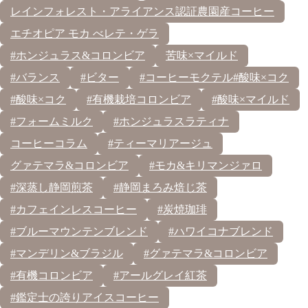
レインフォレスト・アライアンス認証農園産コーヒー
エチオピア モカ べレテ・ゲラ
#ホンジュラス&コロンビア
苦味×マイルド
#バランス
#ビター
#コーヒーモクテル#酸味×コク
#酸味×コク
#有機栽培コロンビア
#酸味×マイルド
#フォームミルク
#ホンジュラスラティナ
コーヒーコラム
#ティーマリアージュ
グァテマラ&コロンビア
#モカ&キリマンジァロ
#深蒸し静岡煎茶
#静岡まろみ焙じ茶
#カフェインレスコーヒー
#炭焼珈琲
#ブルーマウンテンブレンド
#ハワイコナブレンド
#マンデリン&ブラジル
#グァテマラ&コロンビア
#有機コロンビア
#アールグレイ紅茶
#鑑定士の誇りアイスコーヒー