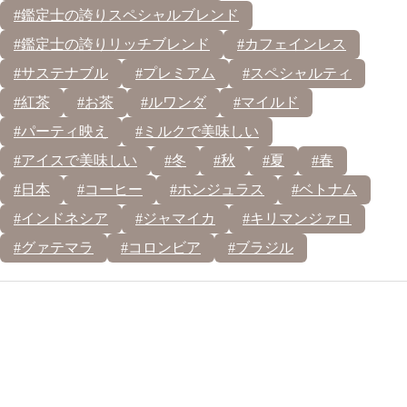
#鑑定士の誇りスペシャルブレンド
#鑑定士の誇りリッチブレンド
#カフェインレス
#サステナブル
#プレミアム
#スペシャルティ
#紅茶
#お茶
#ルワンダ
#マイルド
#パーティ映え
#ミルクで美味しい
#アイスで美味しい
#冬
#秋
#夏
#春
#日本
#コーヒー
#ホンジュラス
#ベトナム
#インドネシア
#ジャマイカ
#キリマンジァロ
#グァテマラ
#コロンビア
#ブラジル