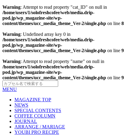
Warning
: Attempt to read property "cat_ID" on null in
/home/users/1/solofreshcofee/web/media.drip-
pod.jp/wp_magazine-site/wp-
content/themes/ucc_media_theme_Ver-2/single.php
on line
8
Warning
: Undefined array key 0 in
/home/users/1/solofreshcofee/web/media.drip-
pod.jp/wp_magazine-site/wp-
content/themes/ucc_media_theme_Ver-2/single.php
on line
9
Warning
: Attempt to read property "name" on null in
/home/users/1/solofreshcofee/web/media.drip-
pod.jp/wp_magazine-site/wp-
content/themes/ucc_media_theme_Ver-2/single.php
on line
9
MENU
MAGAZINE TOP
NEWS
SPECIAL CONTENTS
COFFEE COLUMN
JOURNAL
ARRANGE / MARIAGE
YOUBI PRO RECIPE