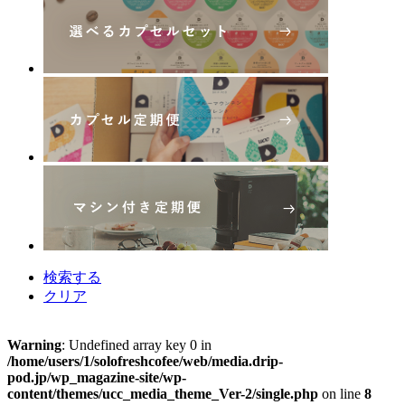
検索する
クリア
Warning
: Undefined array key 0 in
/home/users/1/solofreshcofee/web/media.drip-
pod.jp/wp_magazine-site/wp-
content/themes/ucc_media_theme_Ver-2/single.php
on line
8