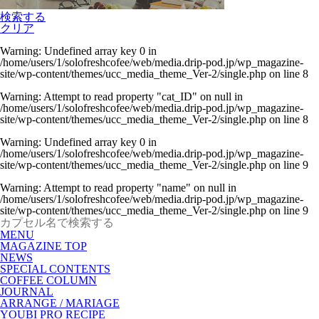
検索する
クリア
Warning
: Undefined array key 0 in
/home/users/1/solofreshcofee/web/media.drip-pod.jp/wp_magazine-
site/wp-content/themes/ucc_media_theme_Ver-2/single.php
on line
8
Warning
: Attempt to read property "cat_ID" on null in
/home/users/1/solofreshcofee/web/media.drip-pod.jp/wp_magazine-
site/wp-content/themes/ucc_media_theme_Ver-2/single.php
on line
8
Warning
: Undefined array key 0 in
/home/users/1/solofreshcofee/web/media.drip-pod.jp/wp_magazine-
site/wp-content/themes/ucc_media_theme_Ver-2/single.php
on line
9
Warning
: Attempt to read property "name" on null in
/home/users/1/solofreshcofee/web/media.drip-pod.jp/wp_magazine-
site/wp-content/themes/ucc_media_theme_Ver-2/single.php
on line
9
MENU
MAGAZINE TOP
NEWS
SPECIAL CONTENTS
COFFEE COLUMN
JOURNAL
ARRANGE / MARIAGE
YOUBI PRO RECIPE