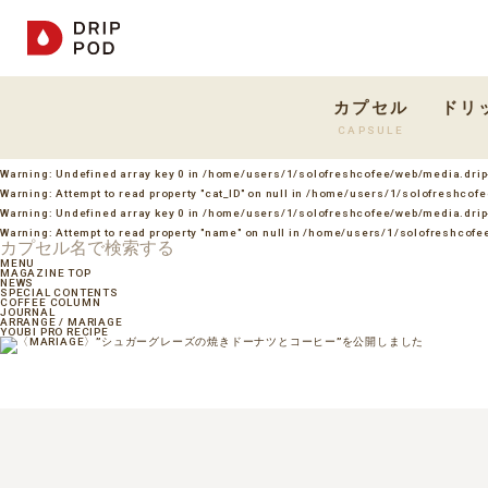
カプセル
ドリ
CAPSULE
Warning
: Undefined array key 0 in
/home/users/1/solofreshcofee/web/media.drip
Warning
: Attempt to read property "cat_ID" on null in
/home/users/1/solofreshcofe
Warning
: Undefined array key 0 in
/home/users/1/solofreshcofee/web/media.drip
Warning
: Attempt to read property "name" on null in
/home/users/1/solofreshcofee
MENU
MAGAZINE TOP
NEWS
SPECIAL CONTENTS
COFFEE COLUMN
JOURNAL
ARRANGE / MARIAGE
YOUBI PRO RECIPE