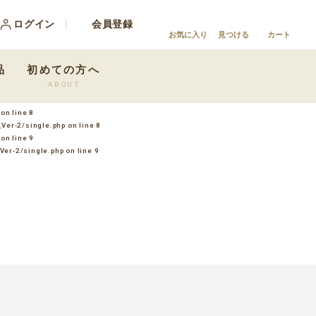
ログイン
会員登録
お気に入り
見つける
カート
品
初めての方へ
ABOUT
on line
8
Ver-2/single.php
on line
8
on line
9
Ver-2/single.php
on line
9