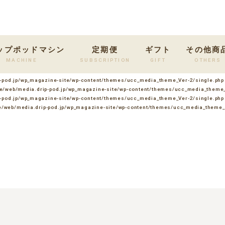
ップポッドマシン
定期便
ギフト
その他商
MACHINE
SUBSCRIPTION
GIFT
OTHERS
-pod.jp/wp_magazine-site/wp-content/themes/ucc_media_theme_Ver-2/single.php
e/web/media.drip-pod.jp/wp_magazine-site/wp-content/themes/ucc_media_theme_
-pod.jp/wp_magazine-site/wp-content/themes/ucc_media_theme_Ver-2/single.php
/web/media.drip-pod.jp/wp_magazine-site/wp-content/themes/ucc_media_theme_