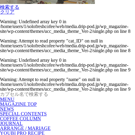
検索する
クリア
Warning
: Undefined array key 0 in
/home/users/1/solofreshcofee/web/media.drip-pod.jp/wp_magazine-
site/wp-content/themes/ucc_media_theme_Ver-2/single.php
on line
8
Warning
: Attempt to read property "cat_ID" on null in
/home/users/1/solofreshcofee/web/media.drip-pod.jp/wp_magazine-
site/wp-content/themes/ucc_media_theme_Ver-2/single.php
on line
8
Warning
: Undefined array key 0 in
/home/users/1/solofreshcofee/web/media.drip-pod.jp/wp_magazine-
site/wp-content/themes/ucc_media_theme_Ver-2/single.php
on line
9
Warning
: Attempt to read property "name" on null in
/home/users/1/solofreshcofee/web/media.drip-pod.jp/wp_magazine-
site/wp-content/themes/ucc_media_theme_Ver-2/single.php
on line
9
MENU
MAGAZINE TOP
NEWS
SPECIAL CONTENTS
COFFEE COLUMN
JOURNAL
ARRANGE / MARIAGE
YOUBI PRO RECIPE