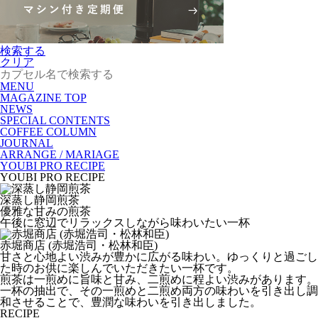
検索する
クリア
MENU
MAGAZINE TOP
NEWS
SPECIAL CONTENTS
COFFEE COLUMN
JOURNAL
ARRANGE / MARIAGE
YOUBI PRO RECIPE
YOUBI PRO RECIPE
深蒸し静岡煎茶
優雅な甘みの煎茶
午後に窓辺でリラックスしながら味わいたい一杯
赤堀商店 (赤堀浩司・松林和臣)
甘さと心地よい渋みが豊かに広がる味わい。ゆっくりと過ごし
た時のお供に楽しんでいただきたい一杯です。
煎茶は一煎めに旨味と甘み、二煎めに程よい渋みがあります。
一杯の抽出で、その一煎めと二煎め両方の味わいを引き出し調
和させることで、豊潤な味わいを引き出しました。
RECIPE