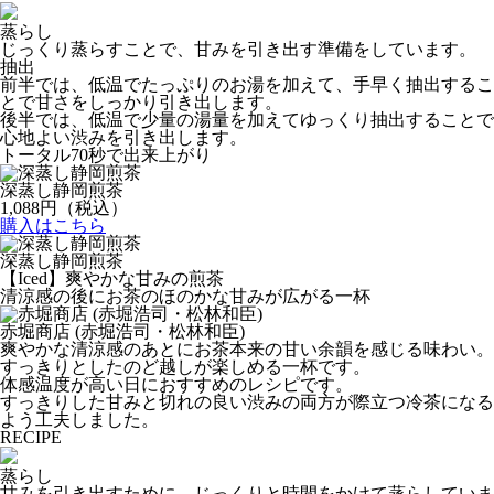
蒸らし
じっくり蒸らすことで、甘みを引き出す準備をしています。
抽出
前半では、低温でたっぷりのお湯を加えて、手早く抽出するこ
とで甘さをしっかり引き出します。
後半では、低温で少量の湯量を加えてゆっくり抽出することで
心地よい渋みを引き出します。
トータル70秒で出来上がり
深蒸し静岡煎茶
1,088
円（税込）
購入はこちら
深蒸し静岡煎茶
【Iced】爽やかな甘みの煎茶
清涼感の後にお茶のほのかな甘みが広がる一杯
赤堀商店 (赤堀浩司・松林和臣)
爽やかな清涼感のあとにお茶本来の甘い余韻を感じる味わい。
すっきりとしたのど越しが楽しめる一杯です。
体感温度が高い日におすすめのレシピです。
すっきりした甘みと切れの良い渋みの両方が際立つ冷茶になる
よう工夫しました。
RECIPE
蒸らし
甘みを引き出すために、じっくりと時間をかけて蒸らしていま